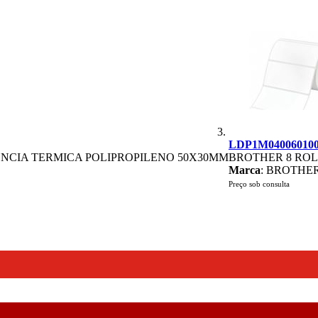
LDP1M040060100
NCIA TERMICA POLIPROPILENO 50X30MM
BROTHER 8 RO
Marca
: BROTHER
Preço sob consulta