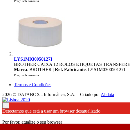
Preço sob consulta
LYS1M030050127I
BROTHER CAIXA 12 ROLOS ETIQUETAS TRANSFERE
Marca
: BROTHER |
Ref. Fabricante
: LYS1M030050127I
Preço sob consulta
Termos e Condições
2026 © DATABOX - Informática, S.A. |
Criado por
Alidata
×
Detectamos que está a usar um browser desatualizado
Por favor, atualize o seu browser
para garantir uma melhor experiência.