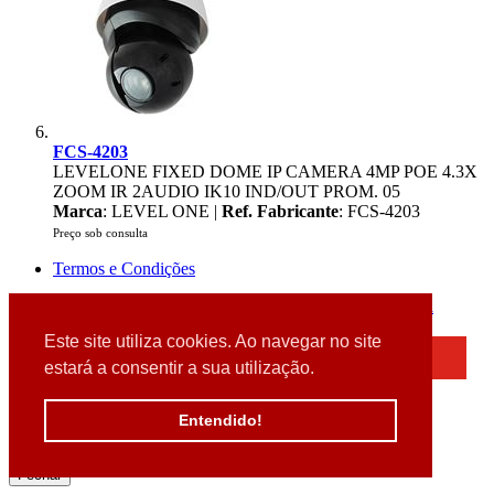
FCS-4203
LEVELONE FIXED DOME IP CAMERA 4MP POE 4.3X
ZOOM IR 2AUDIO IK10 IND/OUT PROM. 05
Marca
: LEVEL ONE |
Ref. Fabricante
: FCS-4203
Preço sob consulta
Termos e Condições
2026 © DATABOX - Informática, S.A. |
Criado por
Alidata
Este site utiliza cookies. Ao navegar no site
×
estará a consentir a sua utilização.
Detectamos que está a usar um browser desatualizado
Por favor, atualize o seu browser
Entendido!
para garantir uma melhor experiência.
Fechar