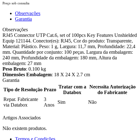
Preço sob consulta
Observações
Garantia
Observações
RJ45 Connector UTP Cat.6, set of 100pcs Key Features Unshielded
Equip 121144. Conector(es): RJ45, Cor do produto: Transparente,
Material: Plástico. Peso: 1 g, Largura: 11,7 mm, Profundidade: 22,4
mm. Quantidade por conjunto: 100 peças. Largura da embalagem:
240 mm, Profundidade da embalagem: 180 mm, Altura da
embalagem: 27 mm
Peso Bruto
: 0.100 kg
Dimensões Embalagem
: 18 X 24 X 2.7 cm
Garantia
Tratar com a
Necessita Autorização
Tipo de Resolução
Prazo
Databox
do Fabricante
Repar. Fabricante
3
Sim
Não
via Databox
Anos
Artigos Associados
Não existem produtos.
Termos e Condições