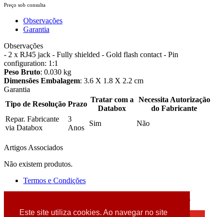
Preço sob consulta
Observações
Garantia
Observações
- 2 x RJ45 jack - Fully shielded - Gold flash contact - Pin
configuration: 1:1
Peso Bruto
: 0.030 kg
Dimensões Embalagem
: 3.6 X 1.8 X 2.2 cm
Garantia
Tratar com a
Necessita Autorização
Tipo de Resolução
Prazo
Databox
do Fabricante
Repar. Fabricante
3
Sim
Não
via Databox
Anos
Artigos Associados
Não existem produtos.
Termos e Condições
2026 © DATABOX - Informática, S.A. |
Criado por
Alidata
Este site utiliza cookies. Ao navegar no site
×