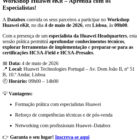
Workshop Huawei eKit – Aprenda com os
Especialistas!
A
Databox
convida os seus parceiros a participar no
Workshop
Huawei eKit
, no dia
4 de maio de 2026
, em
Lisboa
, às
09h00
.
Com a presença de um
especialista da Huawei Headquarters
, esta
sessão prática permitirá
aprofundar conhecimentos técnicos
,
explorar ferramentas de implementação
e
preparar-se para as
certificações HCSA-Field e HCSA-Presales
.
📅
Data:
4 de maio de 2026
📍
Local:
Huawei Technologies Portugal – Av. Dom João II, nº 51
B, 10.º Andar, Lisboa
🕘
Horário:
09h00 – 14h00
💡
Vantagens:
Formação prática com especialistas Huawei
Reforço de competências técnicas e de pós-venda
Networking com profissionais Huawei–Databox
👉
Garanta o seu lugar!
Inscreva-se aqui